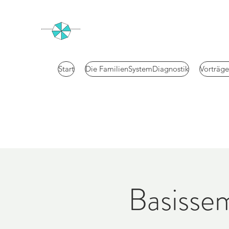
Start
Die FamilienSystemDiagnostik
Vorträg
Basisse