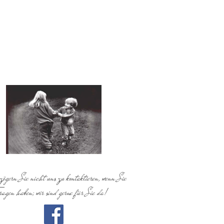
zögern Sie nicht uns zu kontaktieren, wenn Sie
ragen haben; wir sind gerne für Sie da!