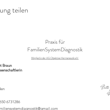
ung teilen
Praxis für
FamilienSystemDiagnostik
Mitglied in der AG Objektive Hermeneutik eV.
t Braun
senschaftlerin
1
Bitte 
den
F
 650 6731286
amiliensystemdiagnostik@gmail.com