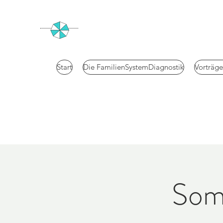
Start
Die FamilienSystemDiagnostik
Vorträg
Som