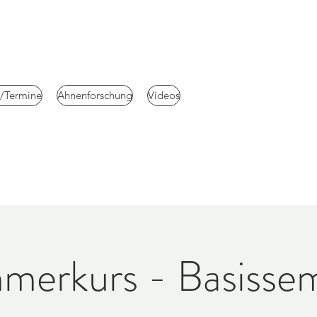
e/Termine
Ahnenforschung
Videos
merkurs - Basissem