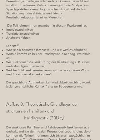
Bewerbungsunterlagen oder andere Dokumente nicht nur
inhaltlich zu erfassen. Vielmehr ermöglicht die Analyse von
Sprachgestalten einen diagnostischen Zugriff auf die Ist-
Situation resp. das aktivierte und latente
Persönlichkeitspotential eines Menschen.
Die TeilnehmerInnen erwerben in diesem Praxisseminar:
Interviewtechniken
Transkriptionstechniken
Analyseverfahren
Lehrstoff:
Was ist ein narratives Interview und wie wird es erhoben?
Worauf kommt es bei der Transkription eines sog. Protokolls
an?
Wie funktioniert die Verkürzung der Bearbeitung z. B. eines
mehrstündigen Interviews?
Welche Schlüsselhinweise lassen sich in besonderen Wort-
und Sprachgestalten erkennen?
Die sprachliche Aufmerksamkeit wird dabei geschärft, womit
jeder „menschliche Kontakt“ erst zur Begegnung wird.
Aufbau 3: Theoretische Grundlagen der
strukturalen Familien- und
Falldiagnostik (33UE)
Die strukturale Familien- und Falldiagnostik funktioniert u. a.
deshalb, weil sie dem realen Prozess des Lebens folgt, davon
konnten die TeilnehmerInnen sich bislang hauptsächlich im
praktischen Tun überzeugen. Dieses Seminar führt einerseits