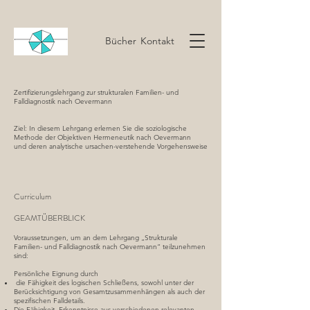
Bücher
Kontakt
Zertifizierungslehrgang zur strukturalen Familien- und
Falldiagnostik nach Oevermann
Ziel: In diesem Lehrgang erlernen Sie die soziologische
Methode der Objektiven Hermeneutik nach Oevermann
und deren analytische ursachen-verstehende Vorgehensweise
Curriculum
GEAMTÜBERBLICK
Voraussetzungen, um an dem Lehrgang „Strukturale
Familien- und Falldiagnostik nach Oevermann“ teilzunehmen
sind:
Persönliche Eignung durch
die Fähigkeit des logischen Schließens, sowohl unter der
Berücksichtigung von Gesamtzusammenhängen als auch der
spezifischen Falldetails.
Die Fähigkeit, Erkenntnisse aus verschiedenen relevanten