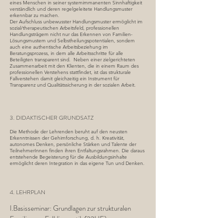
eines Menschen in seiner systemimmanenten Sinnhaftigkeit
verständlich und deren regelgeleitete Handlungsmuster
erkennbar zu machen.
Der Aufschluss unbewusster Handlungsmuster ermöglicht im
sozial/therapeutischen Arbeitsfeld, professionellen
Handlungsträgern nicht nur das Erkennen von Familien-
Lösungsmustern und Selbstheilungspotentialen, sondern
auch eine authentische Arbeitsbeziehung im
Beratungsprozess, in dem alle Arbeitsschritte für alle
Beteiligten transparent sind. Neben einer zielgerichteten
Zusammenarbeit mit den Klienten, die in einem Raum des
professionellen Verstehens stattfindet, ist das strukturale
Fallverstehen damit gleichzeitig ein Instrument für
Transparenz und Qualitätssicherung in der sozialen Arbeit.
3. DIDAKTISCHER GRUNDSATZ
Die Methode der Lehrenden beruht auf den neusten
Erkenntnissen der Gehirnforschung, d. h. Kreativität,
autonomes Denken, persönliche Stärken und Talente der
TeilnehmerInnen finden ihren Entfaltungsrahmen. Die daraus
entstehende Begeisterung für die Ausbildungsinhalte
ermöglicht deren Integration in das eigene Tun und Denken.
4. LEHRPLAN
I.Basisseminar: Grundlagen zur strukturalen