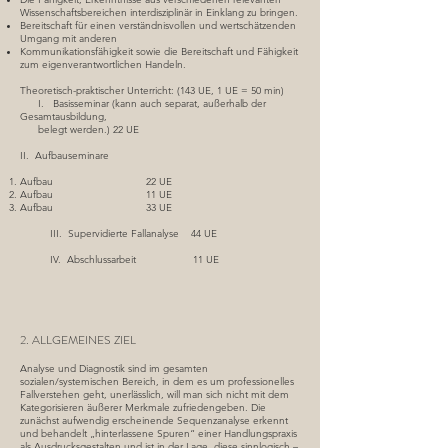
Wissenschaftsbereichen interdisziplinär in Einklang zu bringen.
Bereitschaft für einen verständnisvollen und wertschätzenden
Umgang mit anderen
Kommunikationsfähigkeit sowie die Bereitschaft und Fähigkeit
zum eigenverantwortlichen Handeln.
Theoretisch-praktischer Unterricht: (143 UE, 1 UE = 50 min)
I. Basisseminar (kann auch separat, außerhalb der
Gesamtausbildung,
belegt werden.) 22 UE
II. Aufbauseminare
Aufbau 22 UE
Aufbau 11 UE
Aufbau 33 UE
III. Supervidierte Fallanalyse 44 UE
IV. Abschlussarbeit 11 UE
2. ALLGEMEINES ZIEL
Analyse und Diagnostik sind im gesamten
sozialen/systemischen Bereich, in dem es um professionelles
Fallverstehen geht, unerlässlich, will man sich nicht mit dem
Kategorisieren äußerer Merkmale zufriedengeben. Die
zunächst aufwendig erscheinende Sequenzanalyse erkennt
und behandelt „hinterlassene Spuren“ einer Handlungspraxis
als Ausdrucksgestalten und ist in der Lage, diese sinnlogisch –