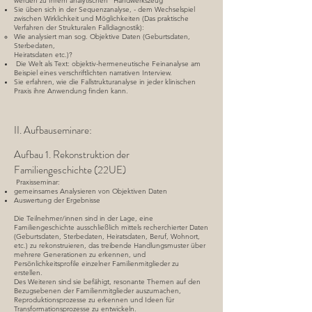
werden zu Ihrem analytischen “Handwerkszeug”
Sie üben sich in der Sequenzanalyse, - dem Wechselspiel
zwischen Wirklichkeit und Möglichkeiten (Das praktische
Verfahren der Strukturalen Falldiagnostik):
Wie analysiert man sog. Objektive Daten (Geburtsdaten,
Sterbedaten,
Heiratsdaten etc.)?
Die Welt als Text: objektiv-hermeneutische Feinanalyse am
Beispiel eines verschriftlichten narrativen Interview.
Sie erfahren, wie die Fallstrukturanalyse in jeder klinischen
Praxis ihre Anwendung finden kann.
II. Aufbauseminare:
Aufbau 1. Rekonstruktion der
Familiengeschichte (22UE)
Praxisseminar:
gemeinsames Analysieren von Objektiven Daten
Auswertung der Ergebnisse
Die Teilnehmer/innen sind in der Lage, eine
Familiengeschichte ausschließlich mittels recherchierter Daten
(Geburtsdaten, Sterbedaten, Heiratsdaten, Beruf, Wohnort,
etc.) zu rekonstruieren, das treibende Handlungsmuster über
mehrere Generationen zu erkennen, und
Persönlichkeitsprofile einzelner Familienmitglieder zu
erstellen.
Des Weiteren sind sie befähigt, resonante Themen auf den
Bezugsebenen der Familienmitglieder auszumachen,
Reproduktionsprozesse zu erkennen und Ideen für
Transformationsprozesse zu entwickeln.