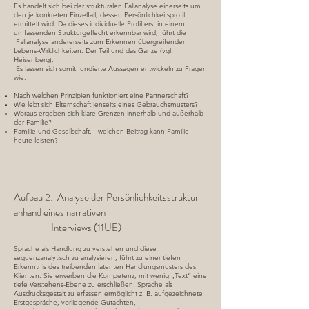
Es handelt sich bei der strukturalen Fallanalyse einerseits um
den je konkreten Einzelfall, dessen Persönlichkeitsprofil
ermittelt wird. Da dieses individuelle Profil erst in einem
umfassenden Strukturgeflecht erkennbar wird, führt die
Fallanalyse andererseits zum Erkennen übergreifender
Lebens-Wirklichkeiten: Der Teil und das Ganze (vgl.
Heisenberg).
Es lassen sich somit fundierte Aussagen entwickeln zu Fragen
wie:
Nach welchen Prinzipien funktioniert eine Partnerschaft?
Wie lebt sich Elternschaft jenseits eines Gebrauchsmusters?
Woraus ergeben sich klare Grenzen innerhalb und außerhalb
der Familie?
Familie und Gesellschaft, - welchen Beitrag kann Familie
heute leisten?
Aufbau 2: Analyse der Persönlichkeitsstruktur
anhand eines narrativen
Interviews (11UE)
Sprache als Handlung zu verstehen und diese
sequenzanalytisch zu analysieren, führt zu einer tiefen
Erkenntnis des treibenden latenten Handlungsmusters des
Klienten. Sie erwerben die Kompetenz, mit wenig „Text“ eine
tiefe Verstehens-Ebene zu erschließen. Sprache als
Ausdrucksgestalt zu erfassen ermöglicht z. B. aufgezeichnete
Erstgespräche, vorliegende Gutachten,