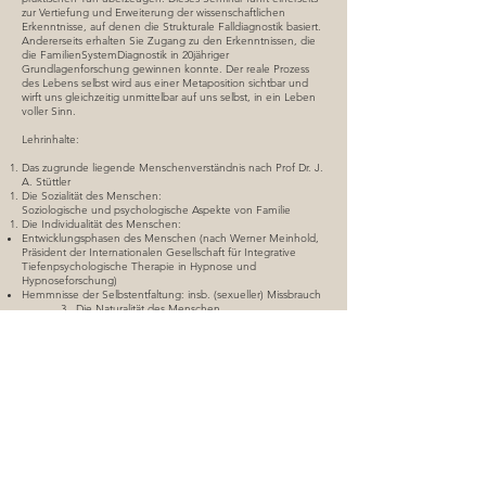
zur Vertiefung und Erweiterung der wissenschaftlichen
Erkenntnisse, auf denen die Strukturale Falldiagnostik basiert.
Andererseits erhalten Sie Zugang zu den Erkenntnissen, die
die FamilienSystemDiagnostik in 20jähriger
Grundlagenforschung gewinnen konnte. Der reale Prozess
des Lebens selbst wird aus einer Metaposition sichtbar und
wirft uns gleichzeitig unmittelbar auf uns selbst, in ein Leben
voller Sinn.
Lehrinhalte:
Das zugrunde liegende Menschenverständnis nach Prof Dr. J.
A. Stüttler
Die Sozialität des Menschen:
Soziologische und psychologische Aspekte von Familie
Die Individualität des Menschen:
Entwicklungsphasen des Menschen (nach Werner Meinhold,
Präsident der Internationalen Gesellschaft für Integrative
Tiefenpsychologische Therapie in Hypnose und
Hypnoseforschung)
Hemmnisse der Selbstentfaltung: insb. (sexueller) Missbrauch
3. Die Naturalität des Menschen
Der Mensch in Raum und Zeit, insb. soziologische
Aspekte des 19. und
20. Jhd. und deren sozialer Wandel in Zeit
Erkenntnis statt Informiertheit
Die Objektive Hermeneutik Oevermanns
Die moderne Physik – Quantenphysik -, Naturwissenschaft
bestätigt moderne Sozialwissenschaft
III.Supervidierte Fallanalyse, Praxisseminar (44