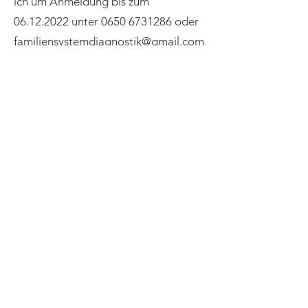
ich um Anmeldung bis zum
06.12.2022
unter
0650 6731286
oder
familiensystemdiagnostik@gmail.com
. Kostenbeitrag: 20,- €
Praxis für
FamilienSystemDiagnostik
Mitglied in der AG Objektive Hermeneutik eV.
Annegret Braun
Sozialwissenschaftlerin
Adresse:
Ruden 31
9113 Ruden
Austria
Tel
:
+43 650 6731286