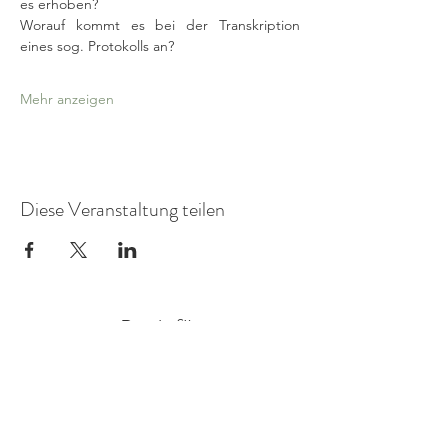
es erhoben?
Worauf kommt es bei der Transkription 
eines sog. Protokolls an?
Mehr anzeigen
Diese Veranstaltung teilen
Praxis für
FamilienSystemDiagnostik
Mitglied in der AG Objektive Hermeneutik eV.