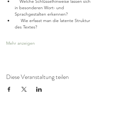
    Welche Schlüsselhinweise lassen sich 
in besonderen Wort- und  
Sprachgestalten erkennen?
     Wie erfasst man die latente Struktur 
des Textes?
Mehr anzeigen
Diese Veranstaltung teilen
Praxis für
FamilienSystemDiagnostik
Mitglied in der AG Objektive Hermeneutik eV.