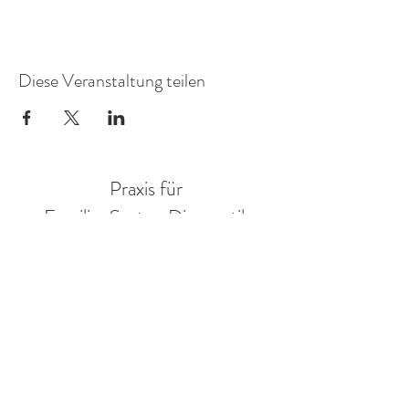
Diese Veranstaltung teilen
Praxis für
FamilienSystemDiagnostik
Mitglied in der AG Objektive Hermeneutik eV.
Annegret Braun
Sozialwissenschaftlerin
Adresse:
Ruden 31
9113 Ruden
Austria