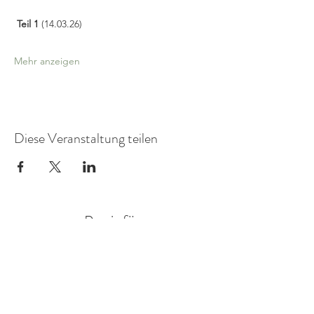
 Teil 1 
(14.03.26)
Mehr anzeigen
Diese Veranstaltung teilen
Praxis für
FamilienSystemDiagnostik
Mitglied in der AG Objektive Hermeneutik eV.
Annegret Braun