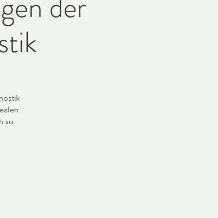
agen der
stik
nostik
realen
h so