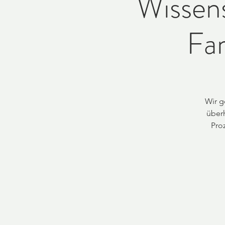
Wissens
Fam
Wir g
überh
Pro