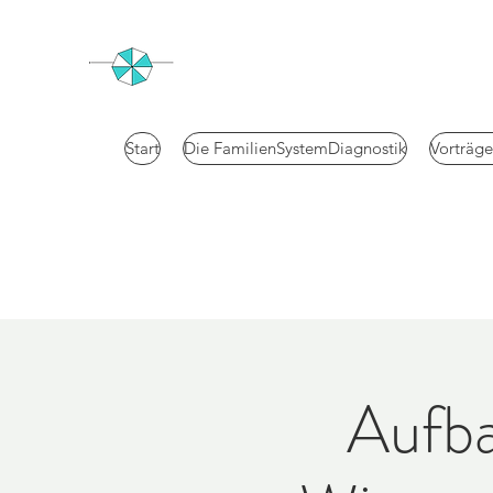
Start
Die FamilienSystemDiagnostik
Vorträg
Aufba