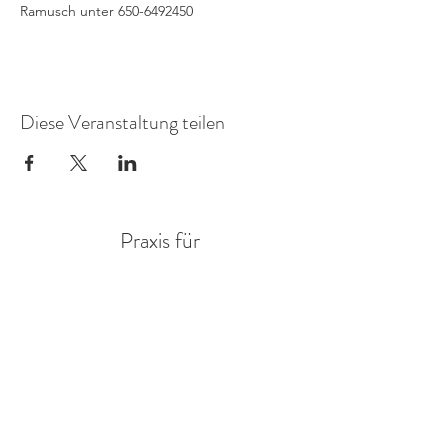
Ramusch unter 650-6492450
Diese Veranstaltung teilen
Praxis für
FamilienSystemDiagnostik
Mitglied in der AG Objektive Hermeneutik eV.
Annegret Braun
Sozialwissenschaftlerin
Adresse:
Ruden 31