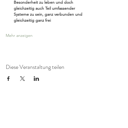
Besonderheit zu leben und doch 
gleichzeitig auch Teil umfassender 
Systeme zu sein, ganz verbunden und 
gleichzeitig ganz frei
Mehr anzeigen
Diese Veranstaltung teilen
Praxis für
FamilienSystemDiagnostik
Mitglied in der AG Objektive Hermeneutik eV.