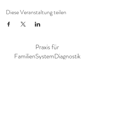
Diese Veranstaltung teilen
Praxis für
FamilienSystemDiagnostik
Mitglied in der AG Objektive Hermeneutik eV.
Annegret Braun
Sozialwissenschaftlerin
Adresse:
Ruden 31
9113 Ruden
Austria
Tel
:
+43 650 6731286