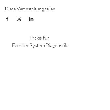
Diese Veranstaltung teilen
Praxis für
FamilienSystemDiagnostik
Mitglied in der AG Objektive Hermeneutik eV.
Annegret Braun
Sozialwissenschaftlerin
Adresse:
Ruden 31
9113 Ruden
Austria
Tel
:
+43 650 6731286