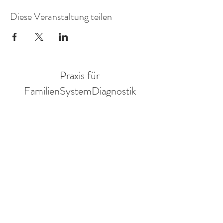
Diese Veranstaltung teilen
Praxis für
FamilienSystemDiagnostik
Mitglied in der AG Objektive Hermeneutik eV.
Annegret Braun
Sozialwissenschaftlerin
Adresse:
Ruden 31
9113 Ruden
Austria
Tel
:
+43 650 6731286