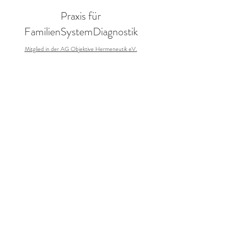
Praxis für
FamilienSystemDiagnostik
Mitglied in der AG Objektive Hermeneutik eV.
Annegret Braun
Sozialwissenschaftlerin
Adresse:
Ruden 31
9113 Ruden
Austria
Tel
:
+43 650 6731286
Email
:
familiensystemdiagnostik@gmail.com
Webseite
: Familiensystemdiagnostik.at