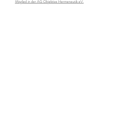
Mitglied in der AG Objektive Hermeneutik eV.
Annegret Braun
Sozialwissenschaftlerin
Adresse:
Ruden 31
9113 Ruden
Austria
Tel
:
+43 650 6731286
Email
:
familiensystemdiagnostik@gmail.com
Webseite
: Familiensystemdiagnostik.at