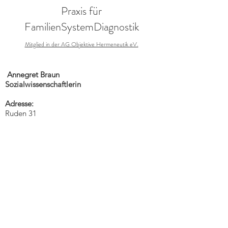
Praxis für
FamilienSystemDiagnostik
Mitglied in der AG Objektive Hermeneutik eV.
Annegret Braun
Sozialwissenschaftlerin
Adresse:
Ruden 31
9113 Ruden
Austria
Tel
:
+43 650 6731286
Email
:
familiensystemdiagnostik@gmail.com
Webseite
: Familiensystemdiagnostik.at